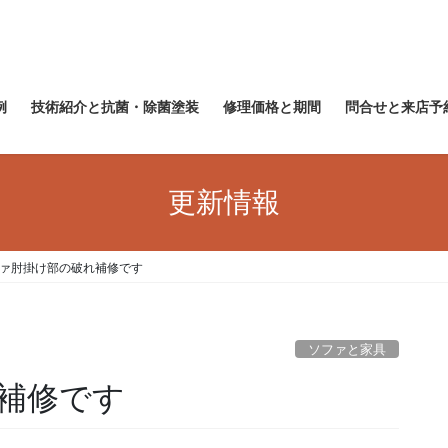
例
技術紹介と抗菌・除菌塗装
修理価格と期間
問合せと来店予
更新情報
ァ肘掛け部の破れ補修です
ソファと家具
補修です