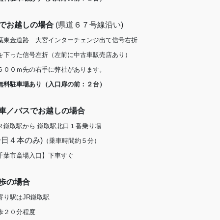
でお越しの場合
(県道６７号線沿い)
葉東金道路 大宮インターチェンジ出て信号右折
を下った信号左折（左前に中古車販売店あり）
６００ｍ先の右手に弊社があります。
無料駐車場あり（入口扉の前：２台）
車／バスでお越しの場合
Ｒ鎌取駅から 鎌取駅北口１番乗り場
一日４本のみ)
（乗車時間約５分）
千葉市斎場入口】下車すぐ
歩の場合
寄り駅はJR鎌取駅
歩２０分程度