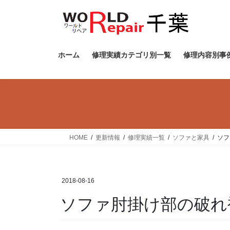
コ
ナ
ン
ビ
テ
ゲ
ン
ー
ツ
シ
ホーム
修理実績カテゴリ別一覧
修理内容別事
へ
ョ
ス
ン
キ
に
ッ
移
プ
動
HOME
更新情報
修理実績一覧
ソファと家具
ソフ
2018-08-16
ソファ肘掛け部の破れ