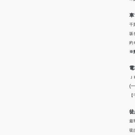
車
千
坂
約
※
電
Ｊ
(
【
徒
最
徒