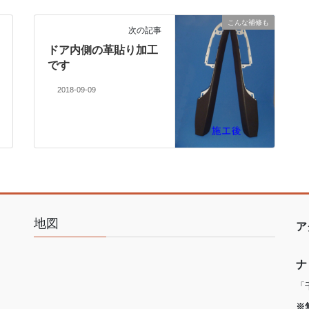
こんな補修も
次の記事
ドア内側の革貼り加工
です
2018-09-09
地図
ア
ナ
「
※