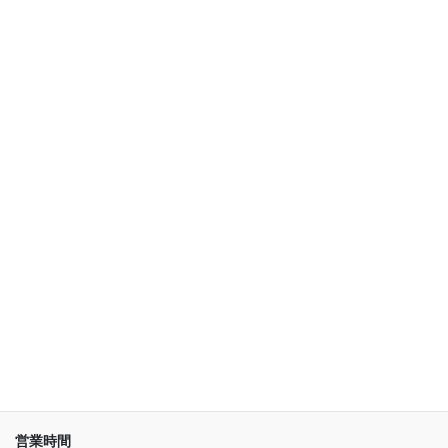
車関連 (10)
革の張り替え (18)
革ジャケット・靴・ベルト (62)
鞄・財布・バック (214)
アーカイブ
ア
ー
カ
イ
ブ
店舗情報
〒266-0002
千葉市緑区平山町1933-1
※県道６７号線沿い
営業時間