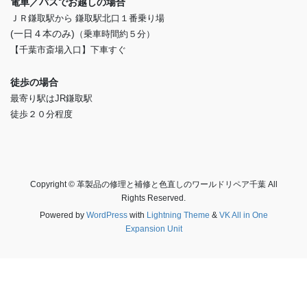
電車／バスでお越しの場合
ＪＲ鎌取駅から 鎌取駅北口１番乗り場
(一日４本のみ)
（乗車時間約５分）
【千葉市斎場入口】下車すぐ
徒歩の場合
最寄り駅はJR鎌取駅
徒歩２０分程度
Copyright © 革製品の修理と補修と色直しのワールドリペア千葉 All
Rights Reserved.
Powered by
WordPress
with
Lightning Theme
&
VK All in One
Expansion Unit