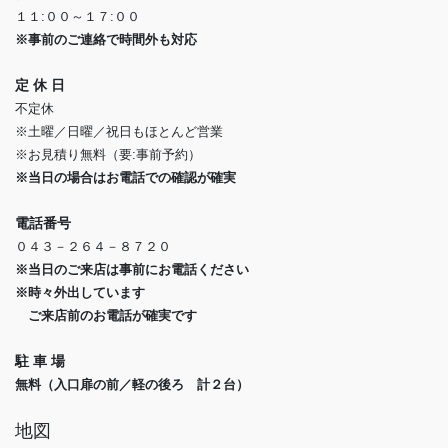
１１:００～１７:００
※事前のご連絡で時間外も対応
定 休 日
不定休
※土曜／日曜／祝日もほとんど営業
※お見積り無料（要:事前予約）
※当日の場合はお電話での確認が確実
電話番号
０４３－２６４－８７２０
※当日のご来店は事前にお電話ください
※時々外出しています
ご来店前のお電話が確実です
駐 車 場
無料（入口扉の前／軽の後ろ 計２台）
地図