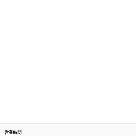
車関連 (10)
革の張り替え (18)
革ジャケット・靴・ベルト (62)
鞄・財布・バック (213)
アーカイブ
ア
ー
カ
イ
ブ
店舗情報
〒266-0002
千葉市緑区平山町1933-1
※県道６７号線沿い
営業時間