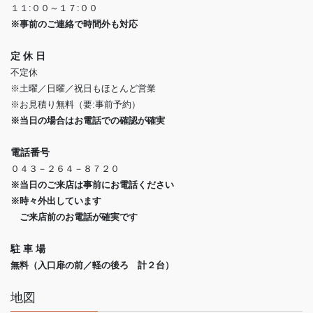
１１:００～１７:００
※事前のご連絡で時間外も対応
定 休 日
不定休
※土曜／日曜／祝日もほとんど営業
※お見積り無料（要:事前予約）
※当日の場合はお電話での確認が確実
電話番号
０４３－２６４－８７２０
※当日のご来店は事前にお電話ください
※時々外出しています
ご来店前のお電話が確実です
駐 車 場
無料（入口扉の前／軽の後ろ 計２台）
地図