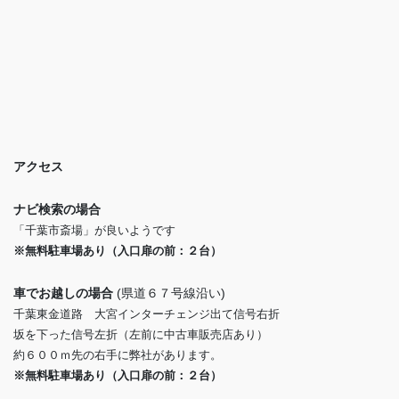
アクセス
ナビ検索の場合
「千葉市斎場」が良いようです
※無料駐車場あり（入口扉の前：２台）
車でお越しの場合
(県道６７号線沿い)
千葉東金道路 大宮インターチェンジ出て信号右折
坂を下った信号左折（左前に中古車販売店あり）
約６００ｍ先の右手に弊社があります。
※無料駐車場あり（入口扉の前：２台）