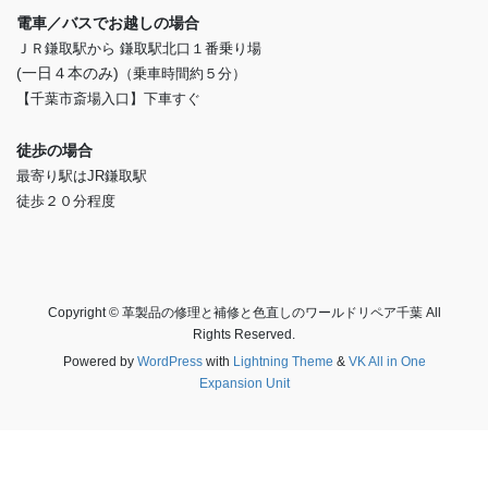
電車／バスでお越しの場合
ＪＲ鎌取駅から 鎌取駅北口１番乗り場
(一日４本のみ)
（乗車時間約５分）
【千葉市斎場入口】下車すぐ
徒歩の場合
最寄り駅はJR鎌取駅
徒歩２０分程度
Copyright © 革製品の修理と補修と色直しのワールドリペア千葉 All
Rights Reserved.
Powered by
WordPress
with
Lightning Theme
&
VK All in One
Expansion Unit