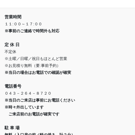
※県道６７号線沿い
営業時間
１１:００～１７:００
※事前のご連絡で時間外も対応
定 休 日
不定休
※土曜／日曜／祝日もほとんど営業
※お見積り無料（要:事前予約）
※当日の場合はお電話での確認が確実
電話番号
０４３－２６４－８７２０
※当日のご来店は事前にお電話ください
※時々外出しています
ご来店前のお電話が確実です
駐 車 場
無料（入口扉の前／軽の後ろ 計２台）