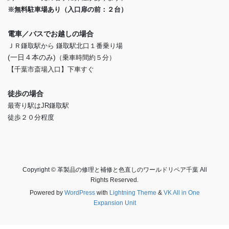
※無料駐車場あり（入口扉の前：２台）
電車／バスでお越しの場合
ＪＲ鎌取駅から 鎌取駅北口１番乗り場
(一日４本のみ)
（乗車時間約５分）
【千葉市斎場入口】下車すぐ
徒歩の場合
最寄り駅はJR鎌取駅
徒歩２０分程度
Copyright © 革製品の修理と補修と色直しのワールドリペア千葉 All
Rights Reserved.
Powered by
WordPress
with
Lightning Theme
&
VK All in One
Expansion Unit