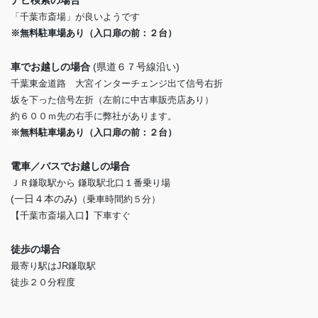
ナビ検索の場合
「千葉市斎場」が良いようです
※無料駐車場あり（入口扉の前：２台）
車でお越しの場合
(県道６７号線沿い)
千葉東金道路 大宮インターチェンジ出て信号右折
坂を下った信号左折（左前に中古車販売店あり）
約６００ｍ先の右手に弊社があります。
※無料駐車場あり（入口扉の前：２台）
電車／バスでお越しの場合
ＪＲ鎌取駅から 鎌取駅北口１番乗り場
(一日４本のみ)
（乗車時間約５分）
【千葉市斎場入口】下車すぐ
徒歩の場合
最寄り駅はJR鎌取駅
徒歩２０分程度