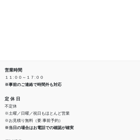
店舗情報
〒266-0002
千葉市緑区平山町1933-1
※県道６７号線沿い
営業時間
１１:００～１７:００
※事前のご連絡で時間外も対応
定 休 日
不定休
※土曜／日曜／祝日もほとんど営業
※お見積り無料（要:事前予約）
※当日の場合はお電話での確認が確実