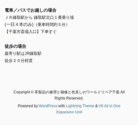
電車／バスでお越しの場合
ＪＲ鎌取駅から 鎌取駅北口１番乗り場
(一日４本のみ)
（乗車時間約５分）
【千葉市斎場入口】下車すぐ
徒歩の場合
最寄り駅はJR鎌取駅
徒歩２０分程度
Copyright © 革製品の修理と補修と色直しのワールドリペア千葉 All
Rights Reserved.
Powered by
WordPress
with
Lightning Theme
&
VK All in One
Expansion Unit