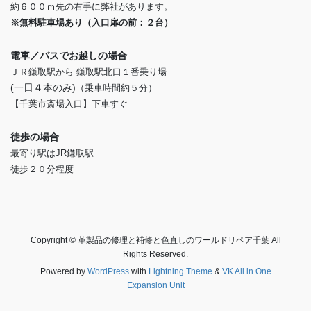
約６００ｍ先の右手に弊社があります。
※無料駐車場あり（入口扉の前：２台）
電車／バスでお越しの場合
ＪＲ鎌取駅から 鎌取駅北口１番乗り場
(一日４本のみ)
（乗車時間約５分）
【千葉市斎場入口】下車すぐ
徒歩の場合
最寄り駅はJR鎌取駅
徒歩２０分程度
Copyright © 革製品の修理と補修と色直しのワールドリペア千葉 All
Rights Reserved.
Powered by
WordPress
with
Lightning Theme
&
VK All in One
Expansion Unit