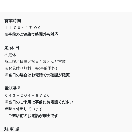
千葉市緑区平山町1933-1
※県道６７号線沿い
営業時間
１１:００～１７:００
※事前のご連絡で時間外も対応
定 休 日
不定休
※土曜／日曜／祝日もほとんど営業
※お見積り無料（要:事前予約）
※当日の場合はお電話での確認が確実
電話番号
０４３－２６４－８７２０
※当日のご来店は事前にお電話ください
※時々外出しています
ご来店前のお電話が確実です
駐 車 場