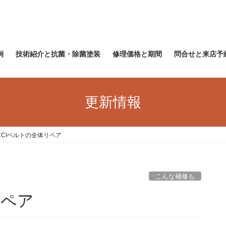
例
技術紹介と抗菌・除菌塗装
修理価格と期間
問合せと来店予
更新情報
CCIベルトの全体リペア
こんな補修も
リペア