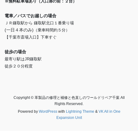
※無料駐車場あり（入口扉の前：２台）
電車／バスでお越しの場合
ＪＲ鎌取駅から 鎌取駅北口１番乗り場
(一日４本のみ)
（乗車時間約５分）
【千葉市斎場入口】下車すぐ
徒歩の場合
最寄り駅はJR鎌取駅
徒歩２０分程度
Copyright © 革製品の修理と補修と色直しのワールドリペア千葉 All
Rights Reserved.
Powered by
WordPress
with
Lightning Theme
&
VK All in One
Expansion Unit