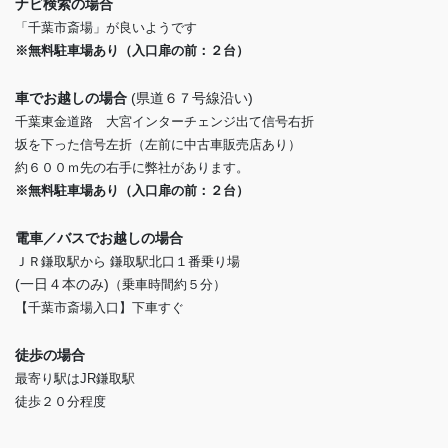
ナビ検索の場合
「千葉市斎場」が良いようです
※無料駐車場あり（入口扉の前：２台）
車でお越しの場合
(県道６７号線沿い)
千葉東金道路 大宮インターチェンジ出て信号右折
坂を下った信号左折（左前に中古車販売店あり）
約６００ｍ先の右手に弊社があります。
※無料駐車場あり（入口扉の前：２台）
電車／バスでお越しの場合
ＪＲ鎌取駅から 鎌取駅北口１番乗り場
(一日４本のみ)
（乗車時間約５分）
【千葉市斎場入口】下車すぐ
徒歩の場合
最寄り駅はJR鎌取駅
徒歩２０分程度