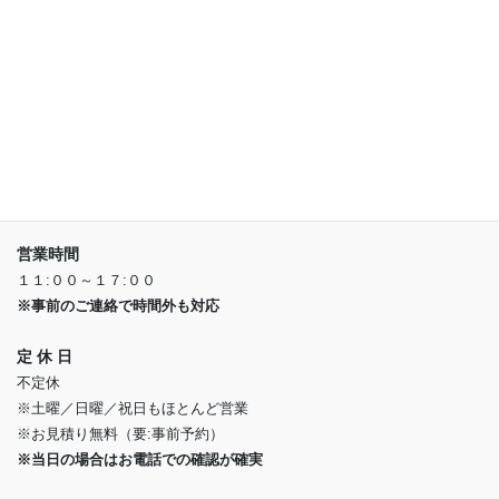
店舗情報
〒266-0002
千葉市緑区平山町1933-1
※県道６７号線沿い
営業時間
１１:００～１７:００
※事前のご連絡で時間外も対応
定 休 日
不定休
※土曜／日曜／祝日もほとんど営業
※お見積り無料（要:事前予約）
※当日の場合はお電話での確認が確実