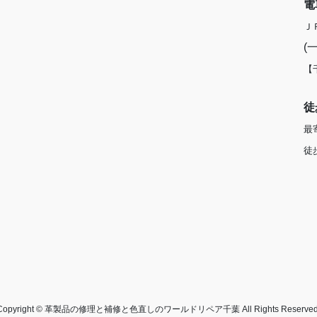
電
Ｊ
(
【
徒
最
徒
Copyright © 革製品の修理と補修と色直しのワールドリペア千葉 All Rights Reserved