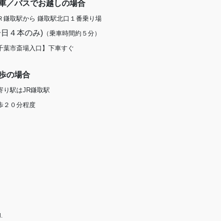
車／バスでお越しの場合
Ｒ鎌取駅から 鎌取駅北口１番乗り場
一日４本のみ)
（乗車時間約５分）
千葉市斎場入口】下車すぐ
歩の場合
寄り駅はJR鎌取駅
歩２０分程度
.