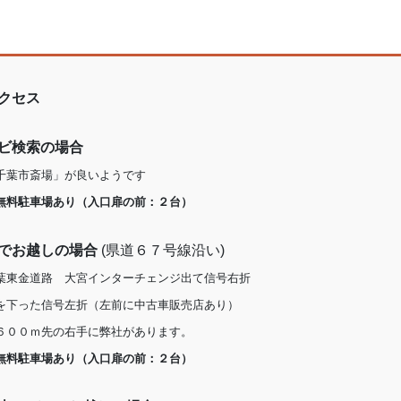
カ
イ
ブ
クセス
ビ検索の場合
千葉市斎場」が良いようです
無料駐車場あり（入口扉の前：２台）
でお越しの場合
(県道６７号線沿い)
葉東金道路 大宮インターチェンジ出て信号右折
を下った信号左折（左前に中古車販売店あり）
６００ｍ先の右手に弊社があります。
無料駐車場あり（入口扉の前：２台）