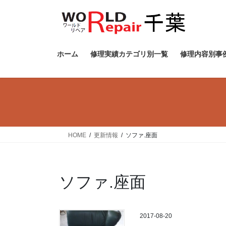
コ
ナ
ン
ビ
テ
ゲ
ン
ー
ツ
シ
ホーム
修理実績カテゴリ別一覧
修理内容別事
へ
ョ
ス
ン
キ
に
ッ
移
プ
動
HOME
更新情報
ソファ.座面
ソファ.座面
2017-08-20