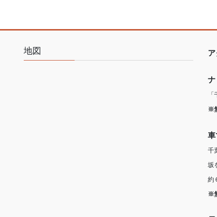
地図
ア
ナ
「
※
車
千
坂
約
※