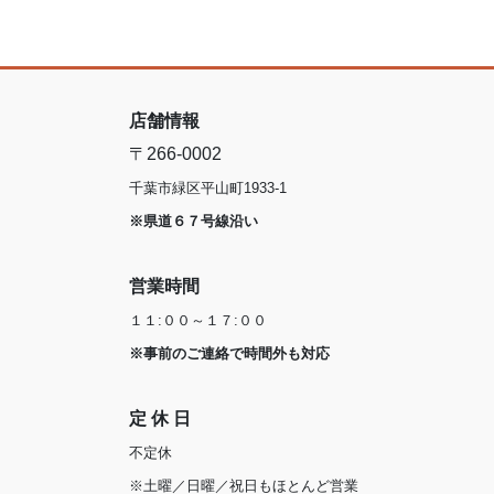
店舗情報
〒266-0002
千葉市緑区平山町1933-1
※県道６７号線沿い
営業時間
１１:００～１７:００
※事前のご連絡で時間外も対応
定 休 日
不定休
※土曜／日曜／祝日もほとんど営業