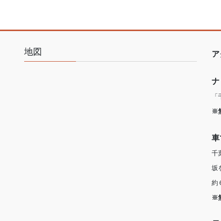
地図
ア
ナ
「
※
車
千
坂
約
※