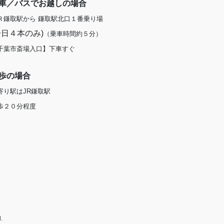
車／バスでお越しの場合
Ｒ鎌取駅から 鎌取駅北口１番乗り場
一日４本のみ)
（乗車時間約５分）
千葉市斎場入口】下車すぐ
歩の場合
寄り駅はJR鎌取駅
歩２０分程度
.