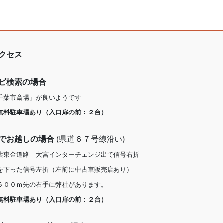
カ
イ
ブ
クセス
ビ検索の場合
千葉市斎場」が良いようです
無料駐車場あり（入口扉の前：２台）
でお越しの場合
(県道６７号線沿い)
葉東金道路 大宮インターチェンジ出て信号右折
を下った信号左折（左前に中古車販売店あり）
６００ｍ先の右手に弊社があります。
無料駐車場あり（入口扉の前：２台）