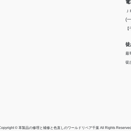
電
Ｊ
(
【
徒
最
徒
Copyright © 革製品の修理と補修と色直しのワールドリペア千葉 All Rights Reserved