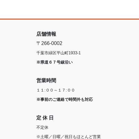
店舗情報
〒266-0002
千葉市緑区平山町1933-1
※県道６７号線沿い
営業時間
１１:００～１７:００
※事前のご連絡で時間外も対応
定 休 日
不定休
※土曜／日曜／祝日もほとんど営業