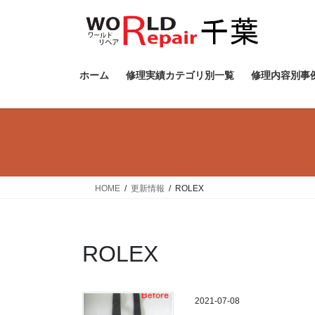
コ
ナ
ン
ビ
テ
ゲ
ン
ー
ツ
シ
ホーム
修理実績カテゴリ別一覧
修理内容別事
へ
ョ
ス
ン
キ
に
ッ
移
プ
動
HOME
更新情報
ROLEX
ROLEX
2021-07-08